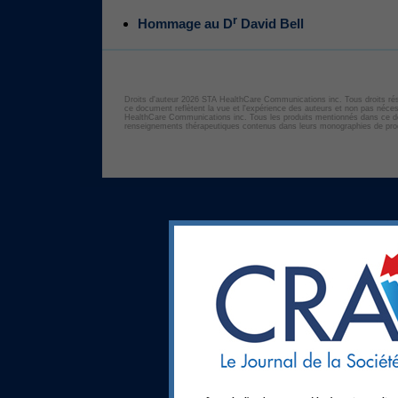
r
Hommage au D
David Bell
Droits d'auteur 2026 STA HealthCare Communications inc. Tous droits ré
ce document reflètent la vue et l'expérience des auteurs et non pas né
HealthCare Communications inc. Tous les produits mentionnés dans ce d
renseignements thérapeutiques contenus dans leurs monographies de prod