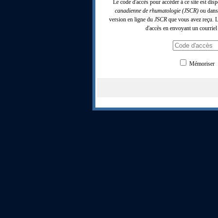
Le code d'accès pour accéder à ce site est di
canadienne de rhumatologie (JSCR)
ou dans 
version en ligne du
JSCR
que vous avez reçu. Le
d'accès en envoyant un courriel 
Mémoriser