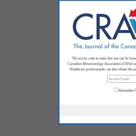
The access code to enter this site can be fou
Canadian Rheumatology Association (CRAJ)
or
Healthcare professionals can also obtain the 
Remember 