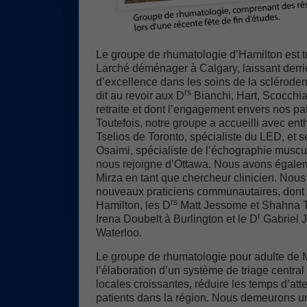
Le groupe de rhumatologie d’Hamilton est tri
Larché déménager à Calgary, laissant derriè
d’excellence dans les soins de la sclérod
rs
dit au revoir aux D
Bianchi, Hart, Scocchia 
retraite et dont l’engagement envers nos p
Toutefois, notre groupe a accueilli avec en
Tselios de Toronto, spécialiste du LED, et s
Osaimi, spécialiste de l’échographie musc
nous rejoigne d’Ottawa. Nous avons égaleme
Mirza en tant que chercheur clinicien. Nous
nouveaux praticiens communautaires, dont 
rs
Hamilton, les D
Matt Jessome et Shahna Ta
r
Irena Doubelt à Burlington et le D
Gabriel 
Waterloo.
Le groupe de rhumatologie pour adulte de M
l’élaboration d’un système de triage centr
locales croissantes, réduire les temps d’att
patients dans la région. Nous demeurons un