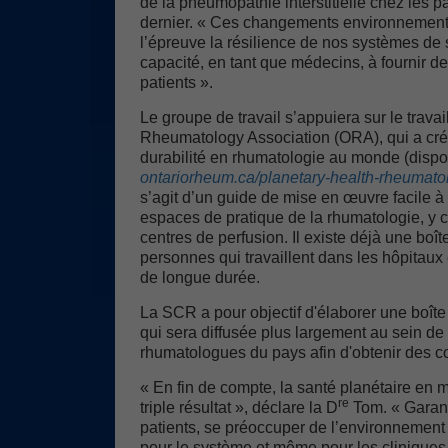
de la pneumopathie interstitielle chez les pa
dernier. « Ces changements environnement
l’épreuve la résilience de nos systèmes de 
capacité, en tant que médecins, à fournir d
patients ».
Le groupe de travail s’appuiera sur le travail
Rheumatology Association (ORA), qui a créé
durabilité en rhumatologie au monde (dispo
ontariorheum.ca/planetary-health-rheumatol
s’agit d’un guide de mise en œuvre facile à 
espaces de pratique de la rhumatologie, y c
centres de perfusion. Il existe déjà une boîte
personnes qui travaillent dans les hôpitaux
de longue durée.
La SCR a pour objectif d'élaborer une boîte 
qui sera diffusée plus largement au sein d
rhumatologues du pays afin d'obtenir des c
« En fin de compte, la santé planétaire en
re
triple résultat », déclare la D
Tom. « Garant
patients, se préoccuper de l’environnement
pour le système et même pour les cliniques 