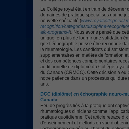
Le Collège royal était en train de décerner
domaines de pratique spécialisés qui ne just
nouvelle spécialité (
www.royalcollege.ca/ rcs
recognition/categories/discipline-recognit
afc-programs-f
). Nous avons pensé que cett
unique, en plus de fournir une validation 
que l’échographie puisse être reconnue dan
la rhumatologie. Les candidats qui satisfon
supplémentaires en matière de formation et
et des compétences complémentaires recevra
additionnelle de diplomé du Collège royal 
du Canada (CRMCC). Cette décision a eu pou
notre patience dans un processus qui dure 
ans.
DCC (diplôme) en échographie neuro-mu
Canada
Peu de progrès liés à la pratique ont captiv
rhumatologues cliniciens comme l'applicati
pratique quotidienne. Cet article retrace di
d'enseignement et d'efforts en vue d'obtenir
l'échographie dirigée au chevet du patient 