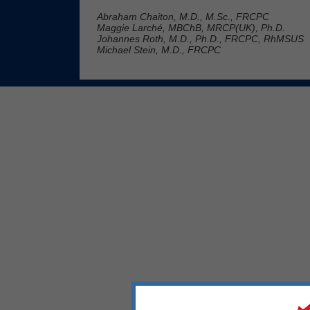
Abraham Chaiton, M.D., M.Sc., FRCPC
Maggie Larché, MBChB, MRCP(UK), Ph.D.
Johannes Roth, M.D., Ph.D., FRCPC, RhMSUS
Michael Stein, M.D., FRCPC