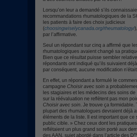
Lorsqu’on leur a demandé s’ils connaissaien
recommandations rhumatologiques de la SC
les patients à faire des choix judicieux
(
choosingwiselycanada.org/rheumatology/
)
par l’affirmative.
Seul un répondant sur cinq a affirmé que 
rhumatologiques avaient changé sa pratique 
Bien que ce résultat puisse sembler relati
répondants ont indiqué qu’ils suivaient dé
par conséquent, aucune modification n'était
En effet, un répondant a formulé le commenta
campagne
Choisir avec soin
a probablement
les stagiaires et les médecins des soins de
sur la réévaluation ne reflètent pas mon po
Choisir avec soin
. Je trouve ça formidable. 
plupart des rhumatologues devraient déjà av
éléments de la liste. Il est important que 
public cible. » Chez ceux dont les pratiques
reflétaient un plus grand soin porté aux de
rs
des AAN, sujet abordé dans l'article des D