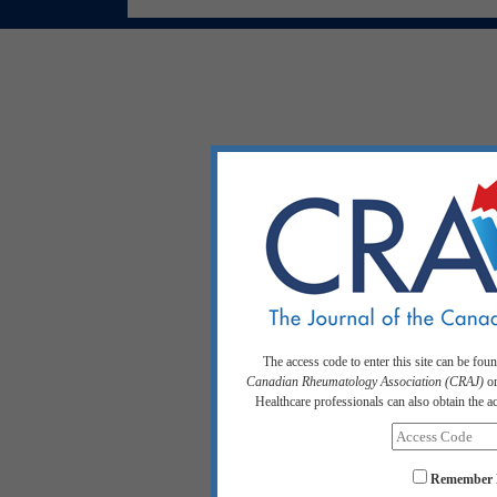
The access code to enter this site can be fou
Canadian Rheumatology Association (CRAJ)
or
Healthcare professionals can also obtain the 
Remember